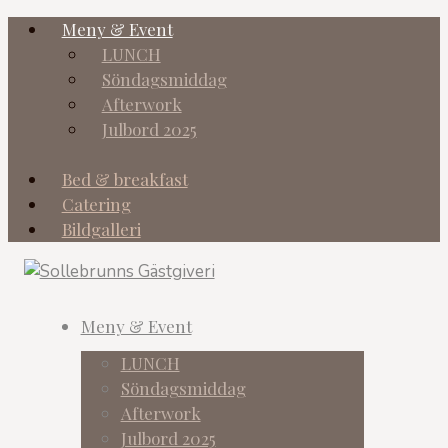
Meny & Event
LUNCH
Söndagsmiddag
Afterwork
Julbord 2025
Bed & breakfast
Catering
Bildgalleri
Meny & Event
LUNCH
Söndagsmiddag
Afterwork
Julbord 2025