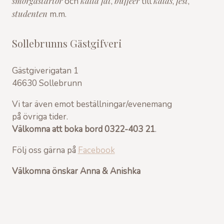
smörgåstårtor
kalla fat
bufféer
kalas
fest
och
,
till
,
,
studenten
m.m.
Sollebrunns Gästgifveri
Gästgiverigatan 1
46630 Sollebrunn
Vi tar även emot beställningar/evenemang
på övriga tider.
Välkomna att boka bord 0322-403 21
.
Följ oss gärna på
Facebook
Välkomna önskar Anna & Anishka